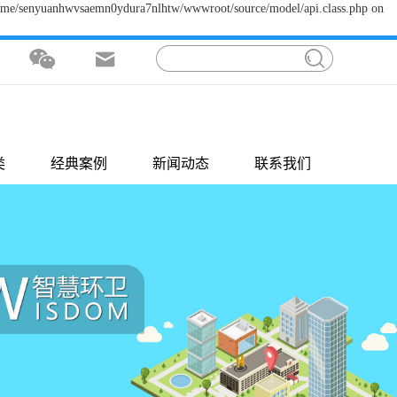
/home/senyuanhwvsaemn0ydura7nlhtw/wwwroot/source/model/api.class.php on
类
经典案例
新闻动态
联系我们