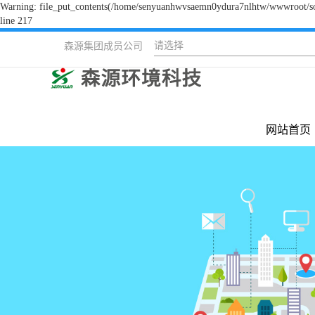
Warning: file_put_contents(/home/senyuanhwvsaemn0ydura7nlhtw/wwwroot/sour
line 217
请选择
森源集团成员公司
网站首页