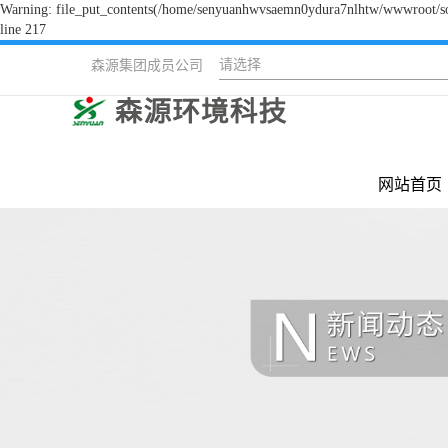
Warning: file_put_contents(/home/senyuanhwvsaemn0ydura7nlhtw/wwwroot/sour
line 217
请选择
森源集团成员公司
网站首页