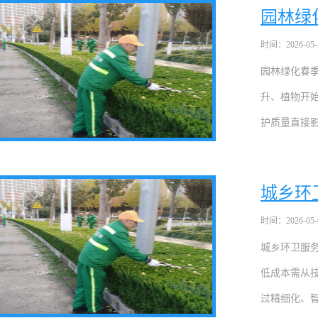
园林绿
时间：2026-05-17
园林绿化春
升、植物开
护质量直接影
城乡环
时间：2026-05-09
城乡环卫服
低成本需从
过精细化、智