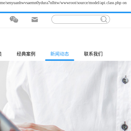
/home/senyuanhwvsaemn0ydura7nlhtw/wwwroot/source/model/api.class.php on
类
经典案例
新闻动态
联系我们