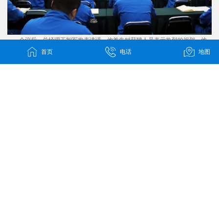
会议后，总经理王智军发表讲话，他首先对获聘人员表示热烈的祝贺。他
表示，正是由于大家的辛勤付出，森源环境科技才获得了高速发展。王总勉励
首页
电话
地图
各位管理干部在新的一年要进一步贯彻落实各项工作，严格按照集团公司要
求，与环境科技团队齐心协力，艰苦奋斗，在2020年再打一个漂亮仗，为环境
科技公司的发展贡献出更多的力量与智慧。
环境科技公司2020年度各级干部聘任会议的召开，正式确定了公司干部队
伍的任命，同时也开启了新的一年环境科技公司发展的新篇章。相信在各级干
部的共同努力下，森源环境科技将会取得更加快速的发展，公司上下也将会始
终贯彻集团“服务于社会 贡献于国家”的核心价值观，在坚持做好疫情防控的同
时，着力提升服务质量，不断为环卫行业和整个社会的发展做出更大的贡献。
上一篇：
农村的垃圾治理存在“五大难”问...
下一篇：
森源环境科技公司在全市现场观摩...
地址：
郑州经北五路56号 / 长葛市魏武路16号