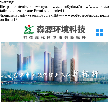
Warning:
file_put_contents(/home/senyuanhwvsaemn0ydura7nlhtw/wwwroot/sour
failed to open stream: Permission denied in
/home/senyuanhwvsaemn0ydura7nlhtw/wwwroot/source/model/api.cla
on line 217