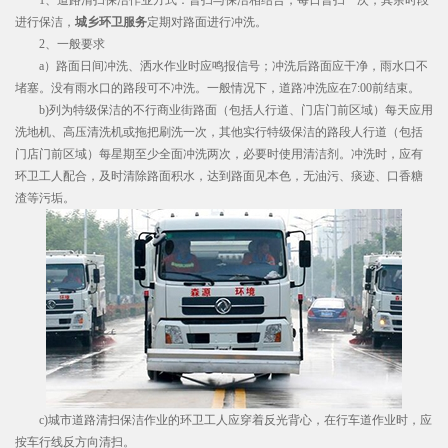
进行保洁，
城乡环卫服务
定期对路面进行冲洗。
2、一般要求
a）路面日间冲洗、洒水作业时应鸣报信号；冲洗后路面应干净，雨水口不
堵塞。没有雨水口的路段可不冲洗。一般情况下，道路冲洗应在7:00前结束。
b)列为特级保洁的不行商业街路面（包括人行道、门店门前区域）每天应用
洗地机、高压清洗机或拖把刷洗一次，其他实行特级保洁的路段人行道（包括
门店门前区域）每星期至少全面冲洗两次，必要时使用清洁剂。冲洗时，应有
环卫工人配合，及时清除路面积水，达到路面见本色，无油污、痰迹、口香糖
渣等污垢。
c)城市道路清扫保洁作业的环卫工人应穿着反光背心，在行车道作业时，应
按车行线反方向清扫。