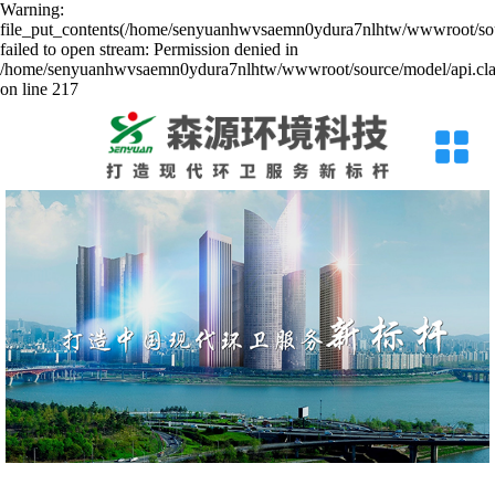
Warning:
file_put_contents(/home/senyuanhwvsaemn0ydura7nlhtw/wwwroot/sour
failed to open stream: Permission denied in
/home/senyuanhwvsaemn0ydura7nlhtw/wwwroot/source/model/api.cla
on line 217