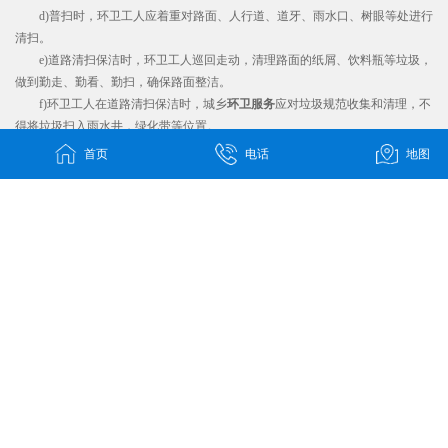
d)普扫时，环卫工人应着重对路面、人行道、道牙、雨水口、树眼等处进行
清扫。
e)道路清扫保洁时，环卫工人巡回走动，清理路面的纸屑、饮料瓶等垃圾，
做到勤走、勤看、勤扫，确保路面整洁。
f)环卫工人在道路清扫保洁时，城乡
环卫服务
应对垃圾规范收集和清理，不
得将垃圾扫入雨水井，绿化带等位置。
g)城市道路大面积污染巫妖集中清理时，
城乡环卫
服务应在清理点来车方向
首页
电话
地图
设置醒目的路障和警示牌，并做好防护措施。目及范围内无垃圾、杂物、积尘,
全面提升环卫作业的精细化水平。
上一篇：
绿化管理都包括些什么?...
下一篇：
垃圾分类是“污染防治”还是“循...
地址：
郑州经北五路56号 / 长葛市魏武路16号
邮箱：syhjkj@senyuanhi.com
电话： 0371-56806279 / 0374-6108599