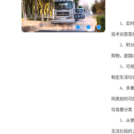
1、实
技术对恶意
2、积
购物，是国
3、可
制定生活垃
4、多
同类别的可
垃圾要分类
1、从
无法比拟的