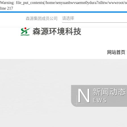
Warning: file_put_contents(/home/senyuanhwvsaemn0ydura7nlhtw/wwwroot/sour
line 217
请选择
森源集团成员公司
网站首页