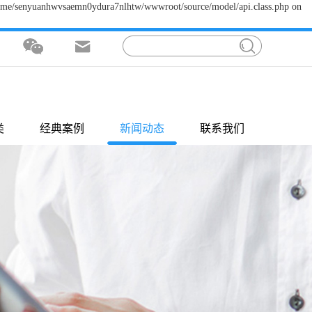
/home/senyuanhwvsaemn0ydura7nlhtw/wwwroot/source/model/api.class.php on
类
经典案例
新闻动态
联系我们